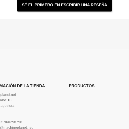
SÉ EL PRIMERO EN ESCRIBIR UNA RESEÑA
MACIÓN DE LA TIENDA
PRODUCTOS
planet.net
aloc 10
lagostera
os:
960258756
o@machineplanet.net