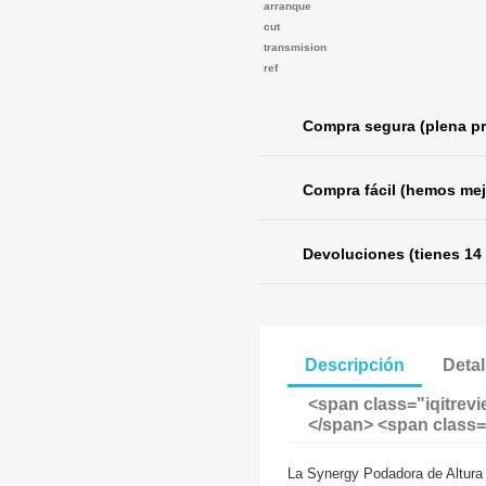
arranque
cut
transmision
ref
Compra segura (plena pr
Compra fácil (hemos mej
Devoluciones (tienes 14 
Descripción
Detal
<span class="iqitrevie
</span> <span class=
La Synergy Podadora de Altura 