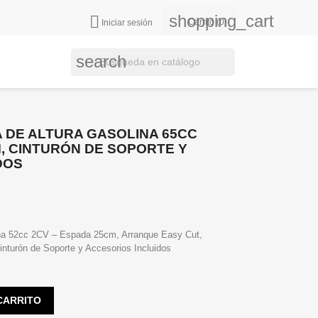
shopping_cart

Carrito
(0)
Iniciar sesión
search
DE ALTURA GASOLINA 65CC
M, CINTURÓN DE SOPORTE Y
DOS
na 52cc 2CV – Espada 25cm, Arranque Easy Cut,
nturón de Soporte y Accesorios Incluidos
CARRITO