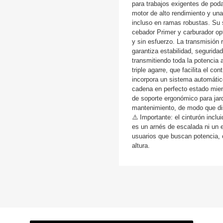
para trabajos exigentes de pod
motor de alto rendimiento y un
incluso en ramas robustas. Su
cebador Primer y carburador o
y sin esfuerzo. La transmisión 
garantiza estabilidad, seguridad
transmitiendo toda la potencia 
triple agarre, que facilita el c
incorpora un sistema automátic
cadena en perfecto estado mien
de soporte ergonómico para jar
mantenimiento, de modo que dis
⚠️ Importante: el cinturón incl
es un arnés de escalada ni un e
usuarios que buscan potencia,
altura.