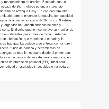
a y mantenimiento de árboles. Equipada con un
a espada de 25cm, ofrece potencia y precisión
 sistema de arranque Easy Cut con contramuelle,
ptimizado permite encender la máquina con suavidad
rígida de aluminio reforzado de 26mm con 9 estrías
 y larga vida útil, absorbiendo vibraciones y
al corte. El diseño ergonómico incluye un manillar de
ontrol en diferentes posiciones de trabajo. Además,
o de lubricación, que mantiene la espada y la
tras trabajas. La podadora se entrega con cinturón
dinería, funda de cadena y herramientas de
pongas de todo lo necesario desde el primer uso.
uido es un accesorio de soporte para la máquina, no
quipo de protección personal (EPI). Ideal para
 comodidad y resultados impecables en la poda en