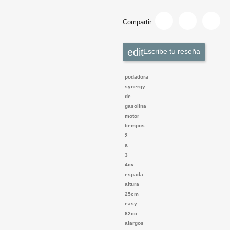
Compartir
Escribe tu reseña
podadora
synergy
de
gasolina
motor
tiempos
2
a
3
4cv
espada
altura
25cm
easy
62cc
alargos