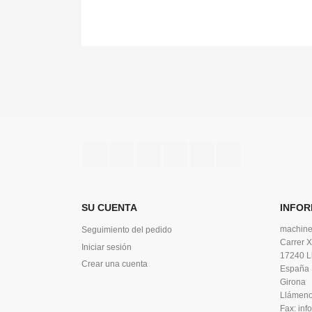
Facebook
Twitter
Rss
YouTube
Vimeo
Instagram
SU CUENTA
INFOR
machine
Seguimiento del pedido
Carrer X
Iniciar sesión
17240 L
Crear una cuenta
España
Girona
Llámen
Fax:
inf