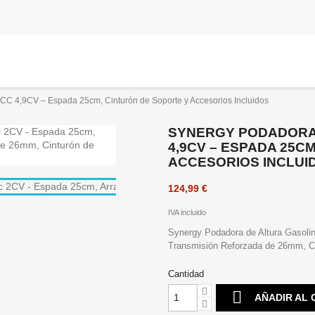
CC 4,9CV – Espada 25cm, Cinturón de Soporte y Accesorios Incluidos
SYNERGY PODADORA 
4,9CV – ESPADA 25C
ACCESORIOS INCLUI
124,99 €
IVA incluido
Synergy Podadora de Altura Gasoli
Transmisión Reforzada de 26mm, Ci
Cantidad

AÑADIR AL 