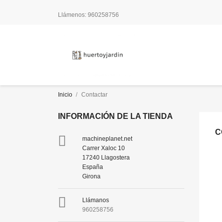
Llámenos:
960258756
Inicio
Contactar
INFORMACIÓN DE LA TIENDA
C

machineplanet.net
Carrer Xaloc 10
17240 Llagostera
España
Girona

Llámanos
960258756