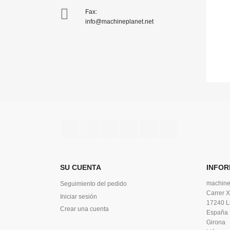

Fax:
info@machineplanet.net
Facebook
Twitter
Rss
YouTube
Vimeo
Instagram
SU CUENTA
INFOR
machine
Seguimiento del pedido
Carrer X
Iniciar sesión
17240 L
Crear una cuenta
España
Girona